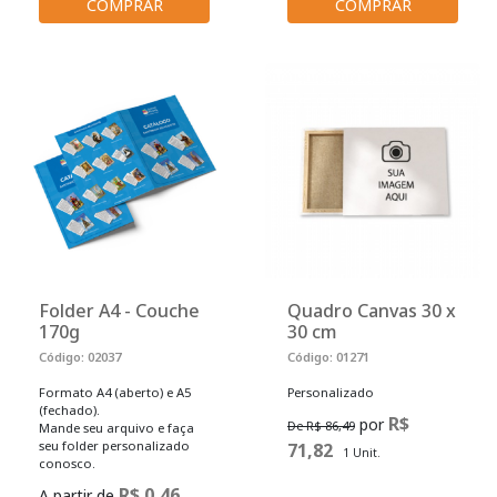
COMPRAR
COMPRAR
Folder A4 - Couche
Quadro Canvas 30 x
170g
30 cm
Código: 02037
Código: 01271
Formato A4 (aberto) e A5
Personalizado
(fechado).
R$
por
De R$ 86,49
Mande seu arquivo e faça
seu folder personalizado
71,82
1 Unit.
conosco.
R$ 0,46
A partir de